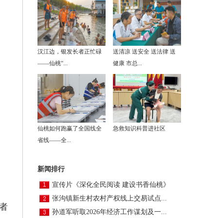
汉江边，银发长者正忙碌
送清凉 送安全 送法律 送
——仙桃“...
健康 市总...
仙桃如何跑赢了全国线全
急救知识科普进社区
省线——全...
新闻排行
宣传片《深化全民阅读 建设书香仙桃》
张沟镇新生村农村产权线上交易试点...
者
孙道军听取2026年经济工作谋划及一...