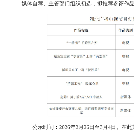
媒体自荐、主管部门组织初选，拟推荐参评作
公示时间：202
6
年2月
26
日至
3
月
4
日。在此