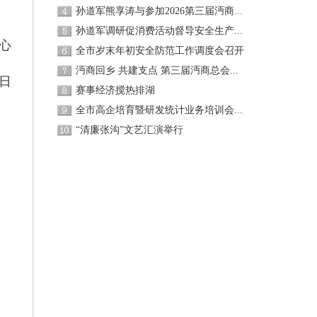
孙道军熊享涛与参加2026第三届沔商...
孙道军调研促消费活动督导安全生产...
心
全市岁末年初安全防范工作调度会召开
沔商回乡 共建支点 第三届沔商总会...
日
赛事经济搅热排湖
全市高企培育暨研发统计业务培训会...
“清廉张沟”文艺汇演举行