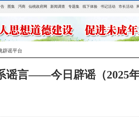
公告
图集
沔商
仙桃政府网
新闻调查
专题集
线下体验
书记活动
市长活动
桃辟谣平台
系谣言——今日辟谣（2025